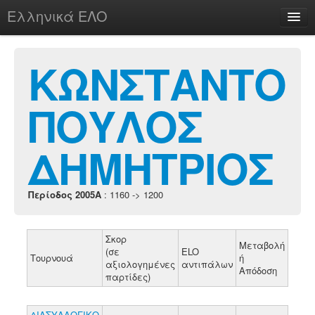
Ελληνικά ΕΛΟ
Περί
ΚΩΝΣΤΑΝΤΟ
ΠΟΥΛΟΣ
chesstu.be @ discord
Login
ΔΗΜΗΤΡΙΟΣ
Περίοδος 2005A
: 1160 -> 1200
Σκορ
Μεταβολή
(σε
ELO
Τουρνουά
ή
αξιολογημένες
αντιπάλων
Απόδοση
παρτίδες)
ΔΙΑΣΥΛΛΟΓΙΚΟ