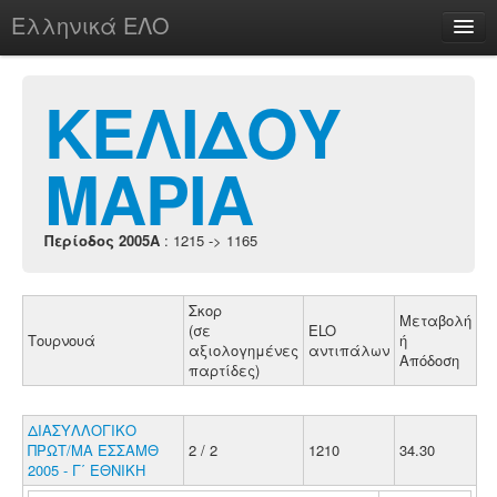
Ελληνικά ΕΛΟ
Περί
ΚΕΛΙΔΟΥ
ΜΑΡΙΑ
chesstu.be @ discord
Login
Περίοδος 2005A
: 1215 -> 1165
Σκορ
Μεταβολή
(σε
ELO
Τουρνουά
ή
αξιολογημένες
αντιπάλων
Απόδοση
παρτίδες)
ΔΙΑΣΥΛΛΟΓΙΚΟ
ΠΡΩΤ/ΜΑ ΕΣΣΑΜΘ
2 / 2
1210
34.30
2005 - Γ΄ ΕΘΝΙΚΗ