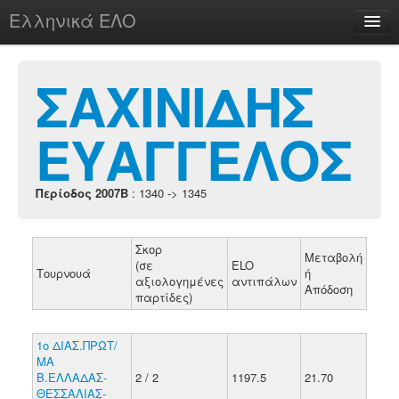
Ελληνικά ΕΛΟ
Περί
ΣΑΧΙΝΙΔΗΣ
ΕΥΑΓΓΕΛΟΣ
chesstu.be @ discord
Login
Περίοδος 2007B
: 1340 -> 1345
Σκορ
Μεταβολή
(σε
ELO
Τουρνουά
ή
αξιολογημένες
αντιπάλων
Απόδοση
παρτίδες)
1ο ΔΙΑΣ.ΠΡΩΤ/
ΜΑ
Β.ΕΛΛΑΔΑΣ-
2 / 2
1197.5
21.70
ΘΕΣΣΑΛΙΑΣ-