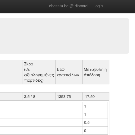
chesstu.be @ discord
Login
Σκορ
(σε
ELO
Μεταβολή ή
αξιολογημένες
αντιπάλων
Απόδοση
παρτίδες)
3.5 / 8
1353.75
-17.50
1
1
0.5
0