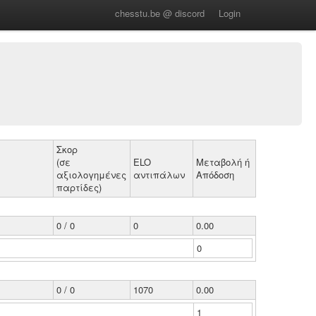
chesstu.be @ discord
Login
Σκορ
(σε
ELO
Μεταβολή ή
αξιολογημένες
αντιπάλων
Απόδοση
παρτίδες)
0 / 0
0
0.00
0
0 / 0
1070
0.00
1