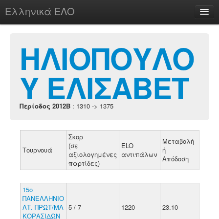
Ελληνικά ΕΛΟ
Περί
ΗΛΙΟΠΟΥΛΟ
Υ ΕΛΙΣΑΒΕΤ
chesstu.be @ discord
Login
Περίοδος 2012B
: 1310 -> 1375
Σκορ
Μεταβολή
(σε
ELO
Τουρνουά
ή
αξιολογημένες
αντιπάλων
Απόδοση
παρτίδες)
15ο
ΠΑΝΕΛΛΗΝΙΟ
ΑΤ. ΠΡΩΤ/ΜΑ
5 / 7
1220
23.10
ΚΟΡΑΣΙΔΩΝ