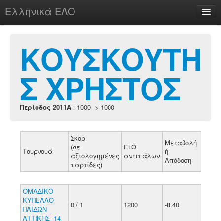
Ελληνικά ΕΛΟ
Περί
ΚΟΥΣΚΟΥΤΗ
Σ ΧΡΗΣΤΟΣ
chesstu.be @ discord
Login
Περίοδος 2011A
: 1000 -> 1000
Σκορ
Μεταβολή
(σε
ELO
Τουρνουά
ή
αξιολογημένες
αντιπάλων
Απόδοση
παρτίδες)
ΟΜΑΔΙΚΟ
ΚΥΠΕΛΛΟ
0 / 1
1200
-8.40
ΠΑΙΔΩΝ
ΑΤΤΙΚΗΣ -14