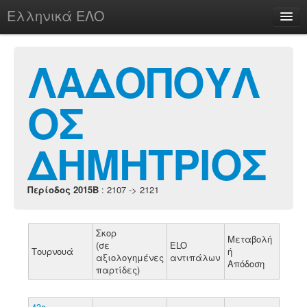
Ελληνικά ΕΛΟ
Περί
ΛΑΔΟΠΟΥΛ
ΟΣ
chesstu.be @ discord
Login
ΔΗΜΗΤΡΙΟΣ
Περίοδος 2015B
: 2107 -> 2121
Σκορ
Μεταβολή
(σε
ELO
Τουρνουά
ή
αξιολογημένες
αντιπάλων
Απόδοση
παρτίδες)
43ο