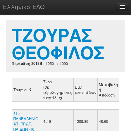
Ελληνικά ΕΛΟ
Περί
ΤΖΟΥΡΑΣ
ΘΕΟΦΙΛΟΣ
chesstu.be @ discord
Login
Περίοδος 2013B
: 1050 -> 1090
Σκορ
Μεταβολή
(σε
ELO
Τουρνουά
ή
αξιολογημένες
αντιπάλων
Απόδοση
παρτίδες)
31ο
ΠΑΝΕΛΛΗΝΙΟ
4 / 9
1208.89
48.65
ΑΤ. ΠΡΩΤ.
ΠΑΙΔΩΝ -16