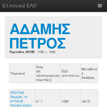
Ελληνικά ΕΛΟ
Περί
ΑΔΑΜΗΣ
ΠΕΤΡΟΣ
chesstu.be @ discord
Login
Περίοδος 2010B
: 1165 -> 1050
Σκορ
Μεταβολή
(σε
ELO
Τουρνουά
ή
αξιολογημένες
αντιπάλων
Απόδοση
παρτίδες)
ΠΡΩΤ/ΜΑ
ΠΑΙΔΩΝ -16
ΑΤΤΙΚΗΣ -
0 / 1
1055
-22.75
ΤΕΛΙΚΗ ΦΑΣΗ