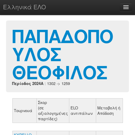
Ελληνικά ΕΛΟ
Περί
ΠΑΠΑΔΟΠΟ
ΥΛΟΣ
chesstu.be @ discord
Login
ΘΕΟΦΙΛΟΣ
Περίοδος 2024A
: 1302 -> 1259
Σκορ
(σε
ELO
Μεταβολή ή
Τουρνουά
αξιολογημένες
αντιπάλων
Απόδοση
παρτίδες)
KYPELLO