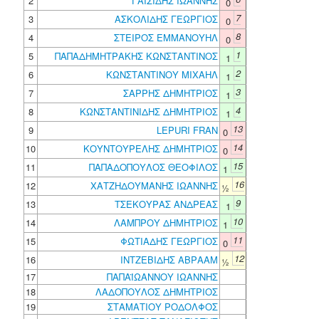
2
ΓΑΙΣΙΔΗΣ ΙΩΑΝΝΗΣ
0
7
3
ΑΣΚΟΛΙΔΗΣ ΓΕΩΡΓΙΟΣ
0
8
4
ΣΤΕΙΡΟΣ ΕΜΜΑΝΟΥΗΛ
0
1
5
ΠΑΠΑΔΗΜΗΤΡΑΚΗΣ ΚΩΝΣΤΑΝΤΙΝΟΣ
1
2
6
ΚΩΝΣΤΑΝΤΙΝΟΥ ΜΙΧΑΗΛ
1
3
7
ΣΑΡΡΗΣ ΔΗΜΗΤΡΙΟΣ
1
4
8
ΚΩΝΣΤΑΝΤΙΝΙΔΗΣ ΔΗΜΗΤΡΙΟΣ
1
13
9
LEPURI FRAN
0
14
10
ΚΟΥΝΤΟΥΡΕΛΗΣ ΔΗΜΗΤΡΙΟΣ
0
15
11
ΠΑΠΑΔΟΠΟΥΛΟΣ ΘΕΟΦΙΛΟΣ
1
16
12
ΧΑΤΖΗΔΟΥΜΑΝΗΣ ΙΩΑΝΝΗΣ
½
9
13
ΤΣΕΚΟΥΡΑΣ ΑΝΔΡΕΑΣ
1
10
14
ΛΑΜΠΡΟΥ ΔΗΜΗΤΡΙΟΣ
1
11
15
ΦΩΤΙΑΔΗΣ ΓΕΩΡΓΙΟΣ
0
12
16
ΙΝΤΖΕΒΙΔΗΣ ΑΒΡΑΑΜ
½
17
ΠΑΠΑΪΩΑΝΝΟΥ ΙΩΑΝΝΗΣ
18
ΛΑΔΟΠΟΥΛΟΣ ΔΗΜΗΤΡΙΟΣ
19
ΣΤΑΜΑΤΙΟΥ ΡΟΔΟΛΦΟΣ