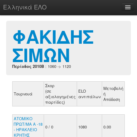
Ελληνικά ΕΛΟ
Περί
ΦΑΚΙΔΗΣ
ΣΙΜΩΝ
chesstu.be @ discord
Login
Περίοδος 2010B
: 1060 -> 1120
Σκορ
Μεταβολή
(σε
ELO
Τουρνουά
ή
αξιολογημένες
αντιπάλων
Απόδοση
παρτίδες)
ΑΤΟΜΙΚΟ
ΠΡΩΤ/ΜΑ Α -18
0 / 0
1080
0.00
- ΗΡΑΚΛΕΙΟ
ΚΡΗΤΗΣ