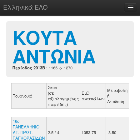
Ελληνικά ΕΛΟ
Περί
ΚΟΥΤΑ
ΑΝΤΩΝΙΑ
chesstu.be @ discord
Login
Περίοδος 2013B
: 1165 -> 1270
Σκορ
Μεταβολή
(σε
ELO
Τουρνουά
ή
αξιολογημένες
αντιπάλων
Απόδοση
παρτίδες)
16ο
ΠΑΝΕΛΛΗΝΙΟ
ΑΤ. ΠΡΩΤ.
2.5 / 4
1053.75
-3.50
ΠΑΓΚΟΡΑΣΙΔΩΝ