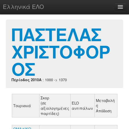
Ελληνικά ΕΛΟ
Περί
ΠΑΣΤΕΛΑΣ
ΧΡΙΣΤΟΦΟΡ
chesstu.be @ discord
Login
ΟΣ
Περίοδος 2010A
: 1000 -> 1370
Σκορ
Μεταβολή
(σε
ELO
Τουρνουά
ή
αξιολογημένες
αντιπάλων
Απόδοση
παρτίδες)
ΟΜΑΔΙΚΟ