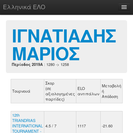
Ελληνικά ΕΛΟ
Περί
ΙΓΝΑΤΙΑΔΗΣ
ΜΑΡΙΟΣ
chesstu.be @ discord
Login
Περίοδος 2019A
: 1280 -> 1258
Σκορ
Μεταβολή
(σε
ELO
Τουρνουά
ή
αξιολογημένες
αντιπάλων
Απόδοση
παρτίδες)
12th
TRIANDRIAS
INTERNATIONAL
4.5 / 7
1117
-21.60
TOURNAMENT -