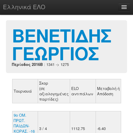
Ελληνικά ΕΛΟ
Περί
ΒΕΝΕΤΙΔΗΣ
ΓΕΩΡΓΙΟΣ
chesstu.be @ discord
Login
Περίοδος 2016B
: 1341 -> 1275
Σκορ
(σε
ELO
Μεταβολή ή
Τουρνουά
αξιολογημένες
αντιπάλων
Απόδοση
παρτίδες)
9ο ΟΜ.
ΠΡΩΤ.
ΠΑΙΔΩΝ-
3 / 4
1112.75
-6.40
ΚΟΡΑΣ. -16