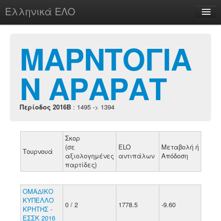
Ελληνικά ΕΛΟ
Περί
ΜΑΡΝΤΟΓΙΑ
Ν ΑΡΑΡΑΤ
chesstu.be @ discord
Login
Περίοδος 2016B
: 1495 -> 1394
Σκορ
(σε
ELO
Μεταβολή ή
Τουρνουά
αξιολογημένες
αντιπάλων
Απόδοση
παρτίδες)
ΟΜΑΔΙΚΟ
ΚΥΠΕΛΛΟ
0 / 2
1778.5
-9.60
ΚΡΗΤΗΣ -
ΕΣΣΚ 2016