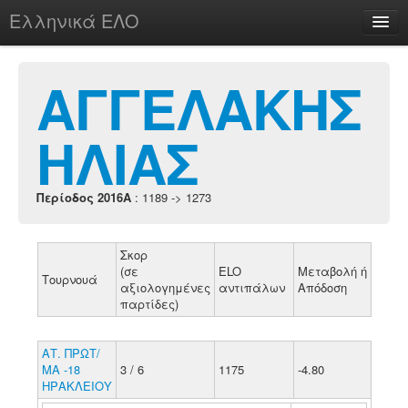
Ελληνικά ΕΛΟ
Περί
ΑΓΓΕΛΑΚΗΣ
ΗΛΙΑΣ
chesstu.be @ discord
Login
Περίοδος 2016A
: 1189 -> 1273
Σκορ
(σε
ELO
Μεταβολή ή
Τουρνουά
αξιολογημένες
αντιπάλων
Απόδοση
παρτίδες)
ΑΤ. ΠΡΩΤ/
ΜΑ -18
3 / 6
1175
-4.80
ΗΡΑΚΛΕΙΟΥ