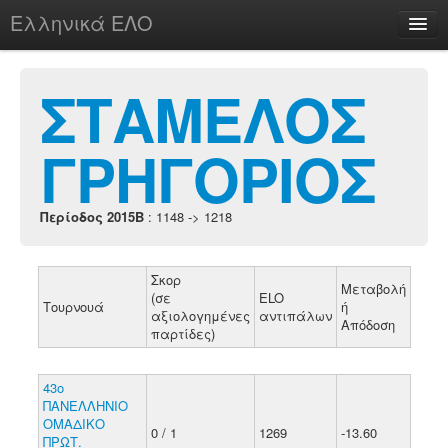
Ελληνικά ΕΛΟ
Περί
ΣΤΑΜΕΛΟΣ
ΓΡΗΓΟΡΙΟΣ
chesstu.be @ discord
Login
Περίοδος 2015B
: 1148 -> 1218
Σκορ
Μεταβολή
(σε
ELO
Τουρνουά
ή
αξιολογημένες
αντιπάλων
Απόδοση
παρτίδες)
43ο
ΠΑΝΕΛΛΗΝΙΟ
ΟΜΑΔΙΚΟ
0 / 1
1269
-13.60
ΠΡΩΤ.