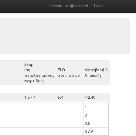
chesstu.be @ discord
Login
Σκορ
(σε
ELO
Μεταβολή ή
αξιολογημένες
αντιπάλων
Απόδοση
παρτίδες)
1.5 / 4
961
-42.40
1
0
0.5
0 ΑΑ