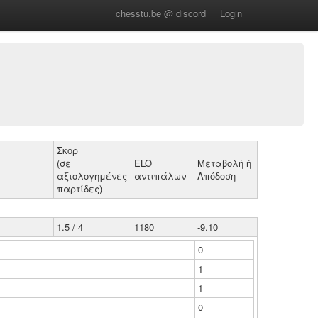
chesstu.be @ discord
Login
Σκορ
(σε
ELO
Μεταβολή ή
αξιολογημένες
αντιπάλων
Απόδοση
παρτίδες)
1.5 / 4
1180
-9.10
0
1
1
0