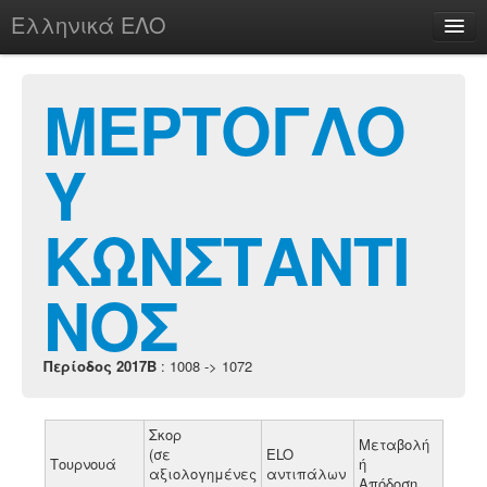
Ελληνικά ΕΛΟ
Περί
ΜΕΡΤΟΓΛΟ
Υ
chesstu.be @ discord
Login
ΚΩΝΣΤΑΝΤΙ
ΝΟΣ
Περίοδος 2017B
: 1008 -> 1072
Σκορ
Μεταβολή
(σε
ELO
Τουρνουά
ή
αξιολογημένες
αντιπάλων
Απόδοση