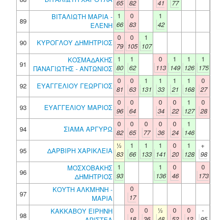
65
82
41
77
1
0
1
ΒΙΤΑΛΙΩΤΗ ΜΑΡΙΑ -
89
66
83
42
ΕΛΕΝΗ
0
0
1
90
ΚΥΡΟΓΛΟΥ ΔΗΜΗΤΡΙΟΣ
79
105
107
1
1
0
1
1
1
ΚΟΣΜΑΔΑΚΗΣ
91
80
62
113
149
126
175
ΠΑΝΑΓΙΩΤΗΣ - ΑΝΤΩΝΙΟΣ
0
0
1
1
1
1
0
92
ΕΥΑΓΓΕΛΙΟΥ ΓΕΩΡΓΙΟΣ
81
63
131
33
21
168
27
0
0
0
0
1
0
93
ΕΥΑΓΓΕΛΙΟΥ ΜΑΡΙΟΣ
96
64
34
22
127
28
0
0
0
0
0
1
94
ΣΙΑΜΑ ΑΡΓΥΡΩ
82
65
77
36
24
146
½
1
1
1
0
1
+
95
ΔΑΡΒΙΡΗ ΧΑΡΙΚΛΕΙΑ
83
66
133
141
20
128
98
1
1
0
0
ΜΟΣΧΟΒΑΚΗΣ
96
93
136
46
173
ΔΗΜΗΤΡΙΟΣ
0
ΚΟΥΤΗ ΑΛΚΜΗΝΗ -
97
17
ΜΑΡΙΑ
0
0
½
0
0
-
ΚΑΚΚΑΒΟΥ ΕΙΡΗΝΗ
98
18
36
48
52
12
95
ΑΡΙΣΤΕΑ