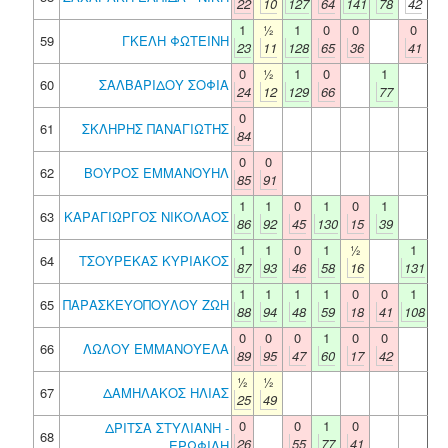
22
10
127
64
141
78
42
1
½
1
0
0
0
59
ΓΚΕΛΗ ΦΩΤΕΙΝΗ
23
11
128
65
36
41
0
½
1
0
1
60
ΣΑΛΒΑΡΙΔΟΥ ΣΟΦΙΑ
24
12
129
66
77
0
61
ΣΚΛΗΡΗΣ ΠΑΝΑΓΙΩΤΗΣ
84
0
0
62
ΒΟΥΡΟΣ ΕΜΜΑΝΟΥΗΛ
85
91
1
1
0
1
0
1
63
ΚΑΡΑΓΙΩΡΓΟΣ ΝΙΚΟΛΑΟΣ
86
92
45
130
15
39
1
1
0
1
½
1
64
ΤΣΟΥΡΕΚΑΣ ΚΥΡΙΑΚΟΣ
87
93
46
58
16
131
1
1
1
1
0
0
1
65
ΠΑΡΑΣΚΕΥΟΠΟΥΛΟΥ ΖΩΗ
88
94
48
59
18
41
108
0
0
0
1
0
0
66
ΛΩΛΟΥ ΕΜΜΑΝΟΥΕΛΑ
89
95
47
60
17
42
½
½
67
ΔΑΜΗΛΑΚΟΣ ΗΛΙΑΣ
25
49
0
0
1
0
ΔΡΙΤΣΑ ΣΤΥΛΙΑΝΗ -
68
26
55
77
41
ΕΡΩΦΙΛΗ