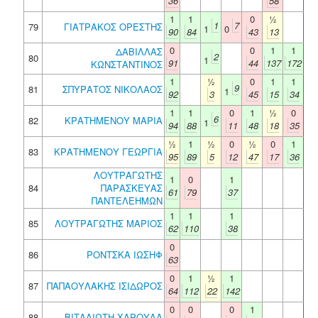
36
58
1
1
0
½
1
7
79
ΓΙΑΤΡΑΚΟΣ ΟΡΕΣΤΗΣ
1
0
90
84
43
13
0
0
1
1
ΔΑΒΙΛΛΑΣ
2
80
1
91
44
137
172
ΚΩΝΣΤΑΝΤΙΝΟΣ
1
½
0
1
1
9
81
ΣΠΥΡΑΤΟΣ ΝΙΚΟΛΑΟΣ
1
92
3
45
15
34
1
1
0
1
½
0
6
82
ΚΡΑΤΗΜΕΝΟΥ ΜΑΡΙΑ
1
94
88
11
48
18
35
½
1
½
0
½
0
1
83
ΚΡΑΤΗΜΕΝΟΥ ΓΕΩΡΓΙΑ
95
89
5
12
47
17
36
ΛΟΥΤΡΑΓΩΤΗΣ
1
0
1
84
ΠΑΡΑΣΚΕΥΑΣ
61
79
37
ΠΑΝΤΕΛΕΗΜΩΝ
1
1
1
85
ΛΟΥΤΡΑΓΩΤΗΣ ΜΑΡΙΟΣ
62
110
38
0
86
ΡΟΝΤΣΚΑ ΙΩΣΗΦ
63
0
1
½
1
87
ΠΑΠΑΟΥΛΑΚΗΣ ΙΣΙΔΩΡΟΣ
64
112
22
142
0
0
0
1
88
ΒΙΤΑΛΙΩΤΗ ΧΑΡΟΥΛΑ