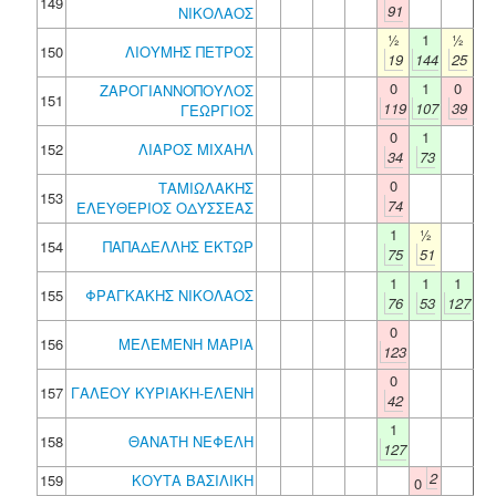
149
91
ΝΙΚΟΛΑΟΣ
½
1
½
150
ΛΙΟΥΜΗΣ ΠΕΤΡΟΣ
19
144
25
0
1
0
ΖΑΡΟΓΙΑΝΝΟΠΟΥΛΟΣ
151
119
107
39
ΓΕΩΡΓΙΟΣ
0
1
152
ΛΙΑΡΟΣ ΜΙΧΑΗΛ
34
73
0
ΤΑΜΙΩΛΑΚΗΣ
153
74
ΕΛΕΥΘΕΡΙΟΣ ΟΔΥΣΣΕΑΣ
1
½
154
ΠΑΠΑΔΕΛΛΗΣ ΕΚΤΩΡ
75
51
1
1
1
155
ΦΡΑΓΚΑΚΗΣ ΝΙΚΟΛΑΟΣ
76
53
127
0
156
ΜΕΛΕΜΕΝΗ ΜΑΡΙΑ
123
0
157
ΓΑΛΕΟΥ ΚΥΡΙΑΚΗ-ΕΛΕΝΗ
42
1
158
ΘΑΝΑΤΗ ΝΕΦΕΛΗ
127
2
159
ΚΟΥΤΑ ΒΑΣΙΛΙΚΗ
0