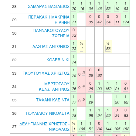
1
1
1
1
1
1
1
28
ΣΑΜΑΡΑΣ ΒΑΣΙΛΕΙΟΣ
70
16
34
46
53
10
93
1
0
0
0
0
1
ΠΕΡΑΚΑΚΗ ΜΑΚΡΙΝΑ
29
71
35
47
54
11
174
ΕΙΡΗΝΗ
0
ΓΙΑΝΝΑΚΟΠΟΥΛΟΥ
30
72
ΣΩΤΗΡΙΑ
1
½
½
31
ΛΑΣΠΑΣ ΑΝΤΩΝΙΟΣ
73
1
56
1
32
ΚΟΛΕΒ ΝΙΚΙ
74
1
0
0
3
33
ΓΚΟΥΤΟΥΦΑΣ ΧΡΗΣΤΟΣ
0
75
26
92
1
0
1
1
1
0
ΜΕΡΤΟΓΛΟΥ
4
34
0
76
28
93
152
21
81
ΚΩΝΣΤΑΝΤΙΝΟΣ
1
1
1
1
5
35
ΤΑΦΑΝΙ ΚΛΕΙΝΤΑ
0
77
29
20
82
1
1
1
1
0
0
36
ΠΟΥΛΙΛΙΟΥ ΝΙΚΟΛΕΤΑ
78
98
94
59
24
83
½
1
1
0
1
1
1
ΔΕΛΗΓΙΑΝΝΗΣ ΧΡΗΣΤΟΣ -
37
1
106
51
84
144
105
182
ΝΙΚΟΛΑΟΣ