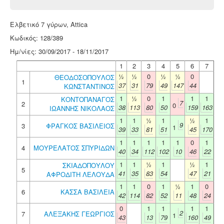
Ελβετικό 7 γύρων, Attica
Κωδικός: 128/389
Ημ/νίες: 30/09/2017 - 18/11/2017
1
2
3
4
5
6
7
½
½
0
½
½
0
ΘΕΟΔΟΣΟΠΟΥΛΟΣ
1
37
31
79
49
147
44
ΚΩΝΣΤΑΝΤΙΝΟΣ
1
½
0
1
1
1
ΚΟΝΤΟΠΑΝΑΓΟΣ
7
2
0
38
113
80
50
159
163
ΙΩΑΝΝΗΣ ΝΙΚΟΛΑΟΣ
1
1
½
1
½
1
9
3
ΦΡΑΓΚΟΣ ΒΑΣΙΛΕΙΟΣ
1
39
33
81
51
45
170
1
1
1
1
1
0
1
4
ΜΟΥΡΕΛΑΤΟΣ ΣΠΥΡΙΔΩΝ
40
34
112
102
10
46
22
1
1
½
1
½
1
ΣΚΙΑΔΟΠΟΥΛΟΥ
5
41
35
83
54
47
21
ΑΦΡΟΔΙΤΗ ΛΕΛΟΥΔΑ
1
1
0
1
½
1
0
6
ΚΑΣΣΑ ΒΑΣΙΛΕΙΑ
42
114
82
52
11
48
24
0
1
1
1
1
2
7
ΑΛΕΞΑΚΗΣ ΓΕΩΡΓΙΟΣ
1
43
13
79
160
49