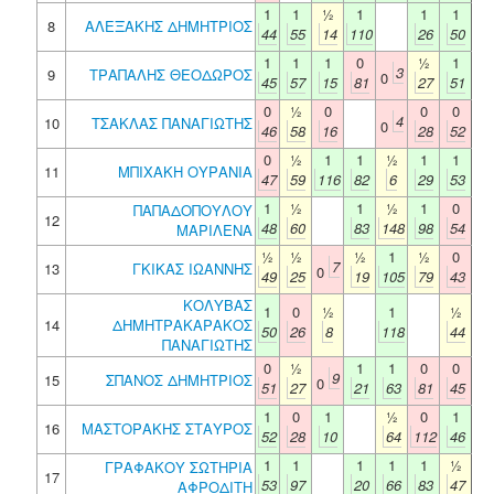
1
1
½
1
1
1
8
ΑΛΕΞΑΚΗΣ ΔΗΜΗΤΡΙΟΣ
44
55
14
110
26
50
1
1
1
0
½
1
3
9
ΤΡΑΠΑΛΗΣ ΘΕΟΔΩΡΟΣ
0
45
57
15
81
27
51
0
½
0
0
0
4
10
ΤΣΑΚΛΑΣ ΠΑΝΑΓΙΩΤΗΣ
0
46
58
16
28
52
0
½
1
1
½
1
1
11
ΜΠΙΧΑΚΗ ΟΥΡΑΝΙΑ
47
59
116
82
6
29
53
1
½
1
½
1
0
ΠΑΠΑΔΟΠΟΥΛΟΥ
12
48
60
83
148
98
54
ΜΑΡΙΛΕΝΑ
½
½
½
1
½
0
7
13
ΓΚΙΚΑΣ ΙΩΑΝΝΗΣ
0
49
25
19
105
79
43
ΚΟΛΥΒΑΣ
1
0
½
1
½
14
ΔΗΜΗΤΡΑΚΑΡΑΚΟΣ
50
26
8
118
44
ΠΑΝΑΓΙΩΤΗΣ
0
½
1
1
0
0
9
15
ΣΠΑΝΟΣ ΔΗΜΗΤΡΙΟΣ
0
51
27
21
63
81
45
1
0
1
½
0
1
16
ΜΑΣΤΟΡΑΚΗΣ ΣΤΑΥΡΟΣ
52
28
10
64
112
46
1
1
1
1
1
½
ΓΡΑΦΑΚΟΥ ΣΩΤΗΡΙΑ
17
53
97
20
66
83
47
ΑΦΡΟΔΙΤΗ