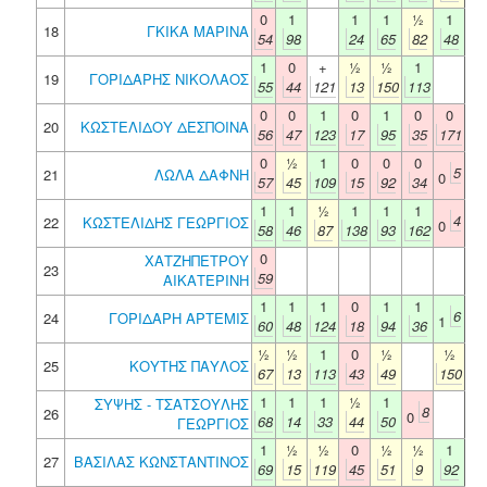
0
1
1
1
½
1
18
ΓΚΙΚΑ ΜΑΡΙΝΑ
54
98
24
65
82
48
1
0
+
½
½
1
19
ΓΟΡΙΔΑΡΗΣ ΝΙΚΟΛΑΟΣ
55
44
121
13
150
113
0
0
1
0
1
0
0
20
ΚΩΣΤΕΛΙΔΟΥ ΔΕΣΠΟΙΝΑ
56
47
123
17
95
35
171
0
½
1
0
0
0
5
21
ΛΩΛΑ ΔΑΦΝΗ
0
57
45
109
15
92
34
1
1
½
1
1
1
4
22
ΚΩΣΤΕΛΙΔΗΣ ΓΕΩΡΓΙΟΣ
0
58
46
87
138
93
162
0
ΧΑΤΖΗΠΕΤΡΟΥ
23
59
ΑΙΚΑΤΕΡΙΝΗ
1
1
1
0
1
1
6
24
ΓΟΡΙΔΑΡΗ ΑΡΤΕΜΙΣ
1
60
48
124
18
94
36
½
½
1
0
½
½
25
ΚΟΥΤΗΣ ΠΑΥΛΟΣ
67
13
113
43
49
150
1
1
1
½
1
ΣΥΨΗΣ - ΤΣΑΤΣΟΥΛΗΣ
8
26
0
68
14
33
44
50
ΓΕΩΡΓΙΟΣ
1
½
½
0
½
½
1
27
ΒΑΣΙΛΑΣ ΚΩΝΣΤΑΝΤΙΝΟΣ
69
15
119
45
51
9
92