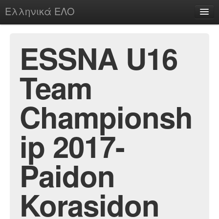
Ελληνικά ΕΛΟ
Περί
ESSNA U16
Team
chesstu.be @ discord
Login
Championsh
ip 2017-
Paidon
Korasidon