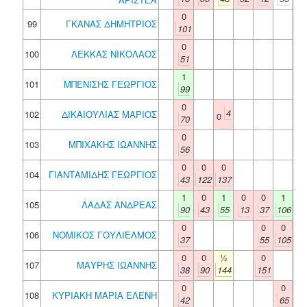
0
99
ΓΚΑΝΑΣ ΔΗΜΗΤΡΙΟΣ
101
0
100
ΛΕΚΚΑΣ ΝΙΚΟΛΑΟΣ
51
1
101
ΜΠΕΝΙΣΗΣ ΓΕΩΡΓΙΟΣ
99
0
4
102
ΔΙΚΑΙΟΥΛΙΑΣ ΜΑΡΙΟΣ
0
70
0
103
ΜΠΙΧΑΚΗΣ ΙΩΑΝΝΗΣ
56
0
0
0
104
ΓΙΑΝΤΑΜΙΔΗΣ ΓΕΩΡΓΙΟΣ
43
122
137
1
0
1
0
0
1
105
ΛΑΔΑΣ ΑΝΔΡΕΑΣ
90
43
55
13
37
106
0
0
0
106
ΝΟΜΙΚΟΣ ΓΟΥΛΙΕΛΜΟΣ
37
55
105
0
0
½
0
107
ΜΑΥΡΗΣ ΙΩΑΝΝΗΣ
38
90
144
151
0
0
108
ΚΥΡΙΑΚΗ ΜΑΡΙΑ ΕΛΕΝΗ
42
65