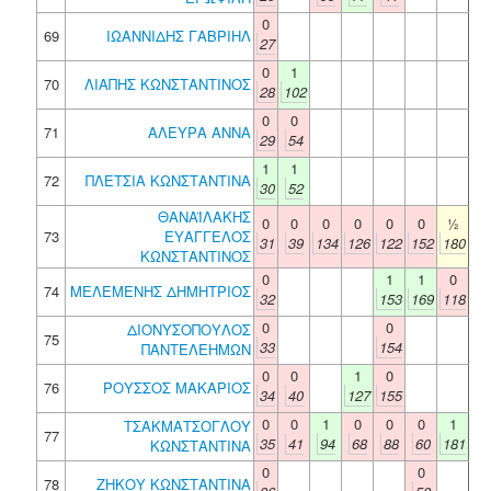
0
69
ΙΩΑΝΝΙΔΗΣ ΓΑΒΡΙΗΛ
27
0
1
70
ΛΙΑΠΗΣ ΚΩΝΣΤΑΝΤΙΝΟΣ
28
102
0
0
71
ΑΛΕΥΡΑ ΑΝΝΑ
29
54
1
1
72
ΠΛΕΤΣΙΑ ΚΩΝΣΤΑΝΤΙΝΑ
30
52
ΘΑΝΑΪΛΑΚΗΣ
0
0
0
0
0
0
½
73
ΕΥΑΓΓΕΛΟΣ
31
39
134
126
122
152
180
ΚΩΝΣΤΑΝΤΙΝΟΣ
0
1
1
0
74
ΜΕΛΕΜΕΝΗΣ ΔΗΜΗΤΡΙΟΣ
32
153
169
118
0
0
ΔΙΟΝΥΣΟΠΟΥΛΟΣ
75
33
154
ΠΑΝΤΕΛΕΗΜΩΝ
0
0
1
0
76
ΡΟΥΣΣΟΣ ΜΑΚΑΡΙΟΣ
34
40
127
155
0
0
1
0
0
0
1
ΤΣΑΚΜΑΤΣΟΓΛΟΥ
77
35
41
94
68
88
60
181
ΚΩΝΣΤΑΝΤΙΝΑ
0
0
78
ΖΗΚΟΥ ΚΩΝΣΤΑΝΤΙΝΑ