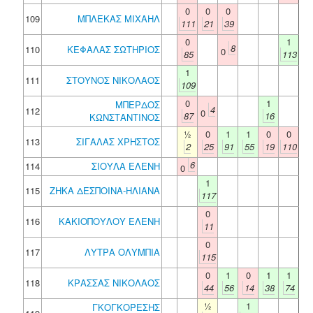
0
0
0
109
ΜΠΛΕΚΑΣ ΜΙΧΑΗΛ
111
21
39
0
1
8
110
ΚΕΦΑΛΑΣ ΣΩΤΗΡΙΟΣ
0
85
113
1
111
ΣΤΟΥΝΟΣ ΝΙΚΟΛΑΟΣ
109
0
1
ΜΠΕΡΔΟΣ
4
112
0
87
16
ΚΩΝΣΤΑΝΤΙΝΟΣ
½
0
1
1
0
0
113
ΣΙΓΑΛΑΣ ΧΡΗΣΤΟΣ
2
25
91
55
19
110
6
114
ΣΙΟΥΛΑ ΕΛΕΝΗ
0
1
115
ΖΗΚΑ ΔΕΣΠΟΙΝΑ-ΗΛΙΑΝΑ
117
0
116
ΚΑΚΙΟΠΟΥΛΟΥ ΕΛΕΝΗ
11
0
117
ΛΥΤΡΑ ΟΛΥΜΠΙΑ
115
0
1
0
1
1
118
ΚΡΑΣΣΑΣ ΝΙΚΟΛΑΟΣ
44
56
14
38
74
½
1
ΓΚΟΓΚΟΡΕΣΗΣ