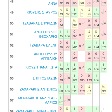
6
48
0
12
24
65
98
82
18
ΑΝΝΑ
½
½
1
½
½
1
7
49
ΚΙΟΥΣΗΣ ΣΤΑΥΡΟΣ
0
13
67
120
1
25
165
0
½
0
0
2
8
50
ΤΖΑΒΑΡΑΣ ΣΠΥΡΙΔΩΝ
0
0
14
39
26
164
1
1
0
½
½
ΞΑΝΘΟΠΟΥΛΟΣ
3
9
51
0
0
15
100
37
27
154
ΘΕΟΧΑΡΗΣ
0
0
1
1
1
1
6
52
ΤΖΑΒΑΡΑ ΕΛΕΝΗ
0
16
72
42
98
124
10
0
0
0
0
0
ΞΑΝΘΟΠΟΥΛΟΥ
53
17
40
28
155
11
ΑΓΓΕΛΙΚΗ
1
1
1
1
1
1
5
54
ΚΙΟΥΣΗ ΠΑΝΑΓΙΩΤΑ
0
18
71
41
29
166
12
0
1
0
0
1
8
55
ΣΠΙΓΓΟΣ ΙΑΣΩΝ
0
19
68
105
113
106
1
1
1
0
½
½
56
ΖΑΧΑΡΑΚΗΣ ΑΝΤΩΝΙΟΣ
20
103
125
118
31
38
1
ΜΗΝΑΔΑΚΗΣ ΑΝΔΡΕΑΣ -
9
57
0
21
ΜΑΡΙΟΣ
0
½
1
0
1
1
+
58
ΖΑΧΑΡΑΚΗ ΕΛΠΙΔΑ - ΝΙΚΗ