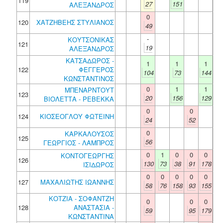
119
27
151
ΑΛΕΞΑΝΔΡΟΣ
0
120
ΧΑΤΖΗΒΕΗΣ ΣΤΥΛΙΑΝΟΣ
49
-
ΚΟΥΤΣΟΝΙΚΑΣ
121
19
ΑΛΕΞΑΝΔΡΟΣ
ΚΑΤΣΑΔΩΡΟΣ -
1
1
1
122
ΦΕΓΓΕΡΟΣ
104
73
144
ΚΩΝΣΤΑΝΤΙΝΟΣ
0
1
1
ΜΠΕΝΑΡΝΤΟΥΤ
123
20
156
129
ΒΙΟΛΕΤΤΑ - ΡΕΒΕΚΚΑ
0
0
124
ΚΙΟΣΕΟΓΛΟΥ ΦΩΤΕΙΝΗ
24
52
0
ΚΑΡΚΑΛΟΥΣΟΣ
125
56
ΓΕΩΡΓΙΟΣ - ΛΑΜΠΡΟΣ
0
1
0
0
0
ΚΟΝΤΟΓΕΩΡΓΗΣ
126
130
73
38
91
178
ΙΣΙΔΩΡΟΣ
0
0
0
0
0
127
ΜΑΧΑΛΙΩΤΗΣ ΙΩΑΝΝΗΣ
58
76
158
93
155
ΚΟΤΖΙΑ - ΣΟΦΑΝΤΖΗ
0
0
0
128
ΑΝΑΣΤΑΣΙΑ -
59
95
179
ΚΩΝΣΤΑΝΤΙΝΑ