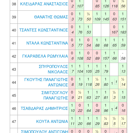
0
1
0
1
0
½
38
ΚΛΕΙΔΑΡΑΣ ΑΝΑΣΤΑΣΙΟΣ
2
107
85
126
118
56
0
1
½
1
1
0
1
39
ΘΑΝΑΤΗΣ ΘΩΜΑΣ
3
73
50
109
145
63
151
0
1
1
0
1
40
ΤΣΑΝΤΕΣ ΚΩΝΣΤΑΝΤΙΝΟΣ
4
76
53
167
183
0
1
0
1
1
1
1
41
ΝΤΑΛΑ ΚΩΝΣΤΑΝΤΙΝΑ
5
77
54
88
68
65
59
0
1
0
0
1
1
-
42
ΓΚΑΡΑΒΕΛΑ ΡΩΜΥΛΑΙΑ
6
108
52
89
157
66
58
1
1
1
1
1
1
ΣΠΥΡΟΠΟΥΛΟΣ
43
7
104
105
25
79
13
ΝΙΚΟΛΑΟΣ
0
1
1
½
1
½
ΓΚΟΥΤΗΣ ΠΑΝΑΓΙΩΤΗΣ
1
44
1
8
19
118
26
80
14
ΑΝΤΩΝΙΟΣ
0
½
1
1
1
½
1
ΣΙΜΙΤΖΟΓΛΟΥ
45
9
21
63
27
81
3
15
ΠΑΝΑΓΙΩΤΗΣ
1
0
1
0
1
0
4
46
ΤΣΑΒΔΑΡΑΣ ΔΗΜΗΤΡΙΟΣ
1
10
22
64
28
96
16
1
1
1
1
½
½
½
47
ΚΟΥΤΑ ΑΝΤΩΝΙΑ
11
20
66
29
83
5
17
0
0
0
½
0
0
ΣΙΜΟΠΟΥΛΟΥ ΑΝΤΙΓΟΝΗ