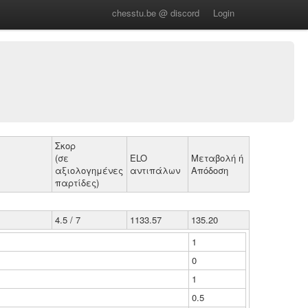
chesstu.be @ discord
Login
Σκορ
(σε
ELO
Μεταβολή ή
αξιολογημένες
αντιπάλων
Απόδοση
παρτίδες)
4.5 / 7
1133.57
135.20
1
0
1
0.5