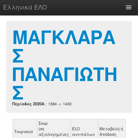
Ελληνικά ΕΛΟ
Περί
ΜΑΓΚΛΑΡΑ
Σ
chesstu.be @ discord
Login
ΠΑΝΑΓΙΩΤΗ
Σ
Περίοδος 2020A
: 1384 -> 1430
Σκορ
(σε
ELO
Μεταβολή ή
Τουρνουά
αξιολογημένες
αντιπάλων
Απόδοση