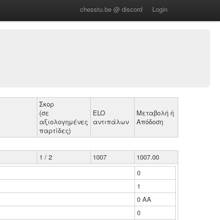
chesstu.be @ discord
Login
Σκορ
(σε
ELO
Μεταβολή ή
αξιολογημένες
αντιπάλων
Απόδοση
παρτίδες)
1 / 2
1007
1007.00
0
1
0 ΑΑ
0