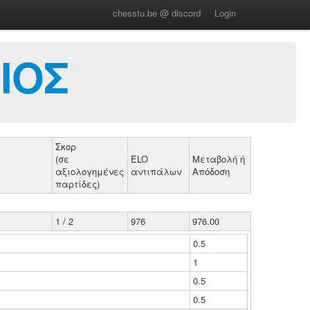
chesstu.be @ discord
Login
ΙΟΣ
Σκορ
(σε
ELO
Μεταβολή ή
αξιολογημένες
αντιπάλων
Απόδοση
παρτίδες)
1 / 2
976
976.00
0.5
1
0.5
0.5