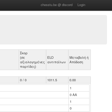
chesstu.be @ discord
Login
Σκορ
(σε
ELO
Μεταβολή ή
αξιολογημένες
αντιπάλων
Απόδοση
παρτίδες)
0 / 0
1011.5
0.00
1
0 ΑΑ
1
0