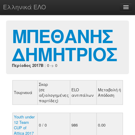
Ελληνικά ΕΛΟ
Περί
ΜΠΕΘΑΝΗΣ
ΔΗΜΗΤΡΙΟΣ
chesstu.be @ discord
Login
Περίοδος 2017B
: 0 -> 0
Σκορ
(σε
ELO
Μεταβολή ή
Τουρνουά
αξιολογημένες
αντιπάλων
Απόδοση
παρτίδες)
Youth under
12 Team
0 / 0
986
0.00
CUP of
Attica 2017