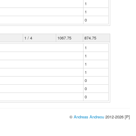
1
1
0
1 / 4
1067.75
874.75
1
1
1
1
0
0
0
©
Andreas Andreou
2012-2026 [P]