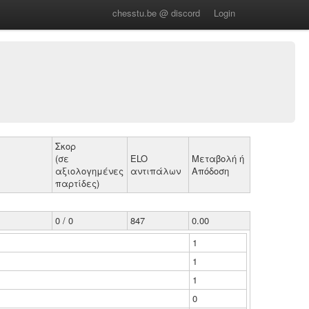
chesstu.be @ discord
Login
Σκορ
(σε
ELO
Μεταβολή ή
αξιολογημένες
αντιπάλων
Απόδοση
παρτίδες)
0 / 0
847
0.00
1
1
1
0