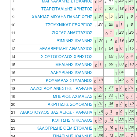
5
41
29
24
7
ΜΑΓΚΑΛΑΚΗΣ ΣΤΕΦΑΝΟΣ
0
+
1
1
4
37
18
10
8
ΤΣΑΡΣΙΤΑΛΙΔΗΣ ΧΡΗΣΤΟΣ
0
1
1
0
34
5
21
6
9
ΧΑΛΚΙΑΣ ΜΙΧΑΗΛ ΠΑΝΑΓΙΩΤΗΣ
1
½
1
1
27
25
1
8
10
ΤΣΟΥΧΝΙΚΑΣ ΓΕΩΡΓΙΟΣ
+
1
0
1
1
23
25
11
ΖΙΩΓΑΣ ΑΝΑΣΤΑΣΙΟΣ
0
1
1
37
4
19
20
12
ΞΙΜΙΝΗΣ ΙΩΑΝΝΗΣ
1
1
0
1
17
24
6
15
13
ΔΕΛΑΒΕΡΙΔΗΣ ΑΘΑΝΑΣΙΟΣ
1
1
0
1
22
36
4
14
ΣΙΟΥΤΟΠΟΥΛΟΣ ΧΡΗΣΤΟΣ
1
1
0
1
39
30
13
15
ΜΕΛΙΔΗΣ ΙΩΑΝΝΗΣ
0
1
1
0
34
16
ΑΛΕΥΡΙΔΗΣ ΙΩΑΝΝΗΣ
1
13
42
5
17
ΚΟΥΜΑΡΑΣ ΣΤΥΛΙΑΝΟΣ
0
1
0
21
27
8
31
18
ΛΑΖΟΓΛΟΥ ΑΝΕΣΤΗΣ - ΡΑΦΑΗΛ
0
1
0
0
41
23
12
1
19
ΜΠΕΡΙΟΣ ΑΧΙΛΛΕΑΣ
1
1
1
0
31
35
2
12
20
ΑΚΡΙΤΙΔΗΣ ΣΟΦΟΚΛΗΣ
1
1
0
0
18
3
9
36
21
ΛΙΑΚΟΠΟΥΛΟΣ ΒΑΣΙΛΕΙΟΣ - ΡΑΦΑΗΛ
1
0
0
1
2
14
38
32
22
ΚΟΠΤΣΗΣ ΝΙΚΟΛΑΟΣ
0
0
1
1
32
19
11
28
23
ΚΑΛΟΓΡΙΔΗΣ ΘΕΜΙΣΤΟΚΛΗΣ
1
0
0
1
38
13
26
7
24
ΣΙΝΑΠΙΔΗΣ ΙΩΑΝΝΗΣ
1
0
1
0