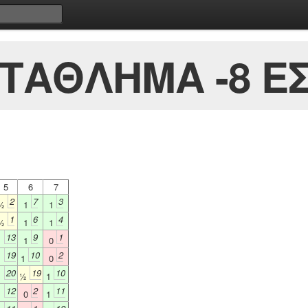
ΤΑΘΛΗΜΑ -8 Ε
5
6
7
2
7
3
½
1
1
1
6
4
½
1
1
13
9
1
1
1
0
19
10
2
1
1
0
20
19
10
1
½
1
12
2
11
1
0
1