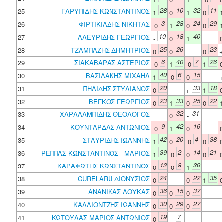
28
10
32
11
25
ΓΑΡΥΠΙΔΗΣ ΚΩΝΣΤΑΝΤΙΝΟΣ
1
0
1
0
3
28
24
29
26
ΦΙΡΤΙΚΙΑΔΗΣ ΝΙΚΗΤΑΣ
0
1
0
0
10
18
40
27
ΑΛΕΥΡΙΔΗΣ ΓΕΩΡΓΙΟΣ
-
0
1
25
26
23
28
ΤΖΑΜΠΑΖΗΣ ΔΗΜΗΤΡΙΟΣ
0
0
0
6
40
7
26
29
ΣΙΑΚΑΒΑΡΑΣ ΑΣΤΕΡΙΟΣ
0
1
0
1
40
6
15
30
ΒΑΣΙΛΑΚΗΣ ΜΙΧΑΗΛ
1
0
0
20
33
18
31
ΠΗΛΙΔΗΣ ΣΤΥΛΙΑΝΟΣ
0
+
1
23
33
25
22
32
ΒΕΓΚΟΣ ΓΕΩΡΓΙΟΣ
0
1
0
0
32
31
33
ΧΑΡΑΛΑΜΠΙΔΗΣ ΘΕΟΛΟΓΟΣ
0
-
9
42
16
34
ΚΟΥΝΤΑΡΔΑΣ ΑΝΤΩΝΙΟΣ
0
1
0
42
20
4
38
35
ΣΤΑΥΡΙΔΗΣ ΙΩΑΝΝΗΣ
1
0
0
0
39
2
14
21
36
ΡΕΠΠΑΣ ΚΩΝΣΤΑΝΤΙΝΟΣ - ΜΑΡΙΟΣ
1
0
0
0
12
8
39
37
ΚΑΡΑΦΩΤΗΣ ΚΩΝΣΤΑΝΤΙΝΟΣ
0
0
1
24
22
35
38
CURELARU ΔΙΟΝΥΣΙΟΣ
0
0
1
36
15
37
39
ΑΝΑΝΙΚΑΣ ΛΟΥΚΑΣ
0
0
0
30
29
27
40
ΚΑΛΛΙΟΝΤΖΗΣ ΙΩΑΝΝΗΣ
0
0
0
19
7
41
ΚΩΤΟΥΛΑΣ ΜΑΡΙΟΣ ΑΝΤΩΝΙΟΣ
0
-