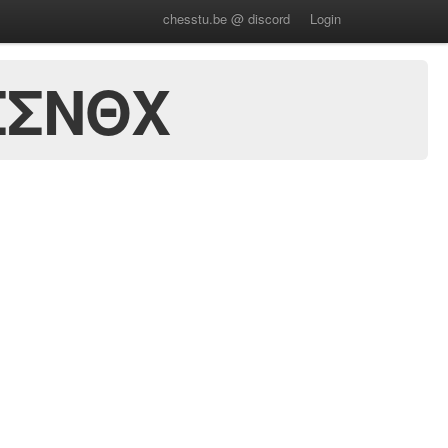
chesstu.be @ discord
Login
ΣΣΝΘΧ