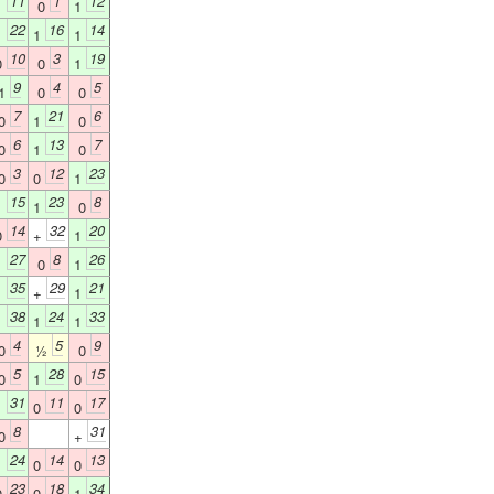
11
1
12
1
0
1
22
16
14
1
1
1
10
3
19
0
0
1
9
4
5
1
0
0
7
21
6
0
1
0
6
13
7
0
1
0
3
12
23
0
0
1
15
23
8
1
1
0
14
32
20
0
+
1
27
8
26
1
0
1
35
29
21
1
+
1
38
24
33
1
1
1
4
5
9
0
½
0
5
28
15
0
1
0
31
11
17
1
0
0
8
31
0
+
24
14
13
1
0
0
23
18
34
0
0
1