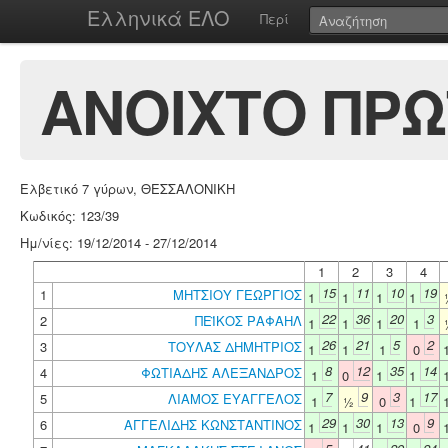
Ελληνικά ΕΛΟ
Περί
ΑΝΟΙΧΤΟ ΠΡΩ
Ελβετικό 7 γύρων, ΘΕΣΣΑΛΟΝΙΚΗ
Κωδικός: 123/39
Ημ/νίες: 19/12/2014 - 27/12/2014
1
2
3
4
15
11
10
19
1
ΜΗΤΣΙΟΥ ΓΕΩΡΓΙΟΣ
1
1
1
1
22
36
20
3
2
ΠΕΪΚΟΣ ΡΑΦΑΗΛ
1
1
1
1
26
21
5
2
3
ΤΟΥΛΑΣ ΔΗΜΗΤΡΙΟΣ
1
1
1
0
8
12
35
14
4
ΦΩΤΙΑΔΗΣ ΑΛΕΞΑΝΔΡΟΣ
1
0
1
1
7
9
3
17
5
ΛΙΑΜΟΣ ΕΥΑΓΓΕΛΟΣ
1
½
0
1
29
30
13
9
6
ΑΓΓΕΛΙΔΗΣ ΚΩΝΣΤΑΝΤΙΝΟΣ
1
1
1
0