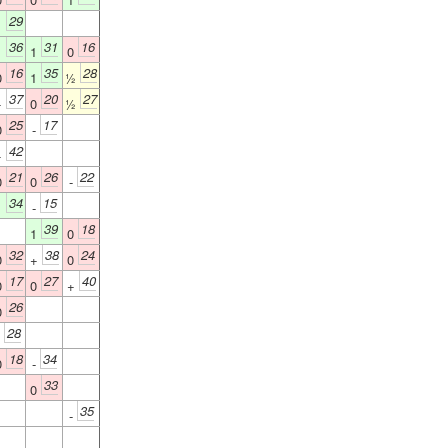
29
1
36
31
16
1
1
0
16
35
28
0
1
½
37
20
27
+
0
½
25
17
0
-
42
+
21
26
22
0
0
-
34
15
1
-
39
18
1
0
32
38
24
0
+
0
17
27
40
0
0
+
26
0
28
-
18
34
0
-
33
0
35
-