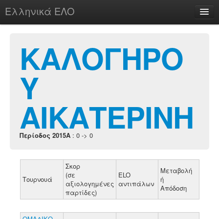
Ελληνικά ΕΛΟ
Περί
ΚΑΛΟΓΗΡΟ
Υ
chesstu.be @ discord
Login
ΑΙΚΑΤΕΡΙΝΗ
Περίοδος 2015A
: 0 -> 0
Σκορ
Μεταβολή
(σε
ELO
Τουρνουά
ή
αξιολογημένες
αντιπάλων
Απόδοση
παρτίδες)
ΟΜΑΔΙΚΟ