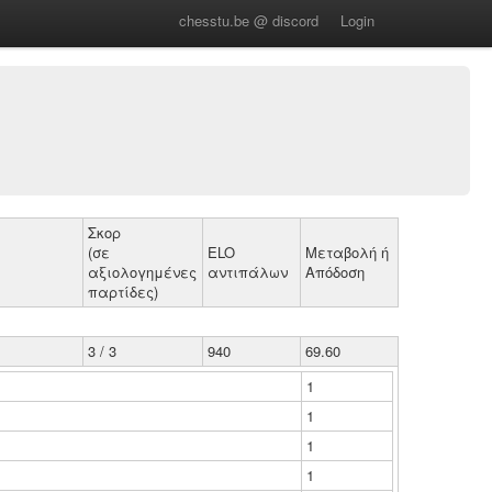
chesstu.be @ discord
Login
Σκορ
(σε
ELO
Μεταβολή ή
αξιολογημένες
αντιπάλων
Απόδοση
παρτίδες)
3 / 3
940
69.60
1
1
1
1