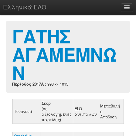
Ελληνικά ΕΛΟ
Περί
ΓΑΤΗΣ
ΑΓΑΜΕΜΝΩ
chesstu.be @ discord
Login
Ν
Περίοδος 2017A
: 993 -> 1015
Σκορ
Μεταβολή
(σε
ELO
Τουρνουά
ή
αξιολογημένες
αντιπάλων
Απόδοση
παρτίδες)
Omdadiko