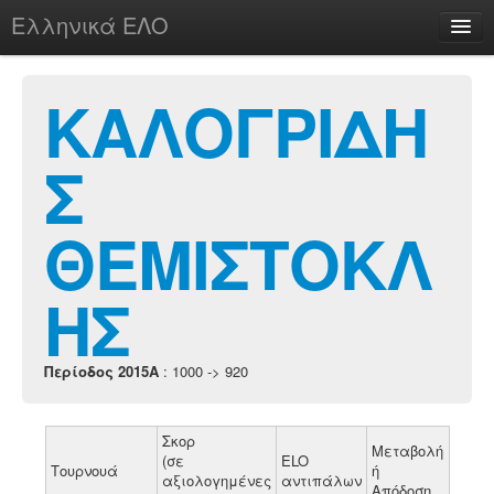
Ελληνικά ΕΛΟ
Περί
ΚΑΛΟΓΡΙΔΗ
Σ
chesstu.be @ discord
Login
ΘΕΜΙΣΤΟΚΛ
ΗΣ
Περίοδος 2015A
: 1000 -> 920
Σκορ
Μεταβολή
(σε
ELO
Τουρνουά
ή
αξιολογημένες
αντιπάλων
Απόδοση