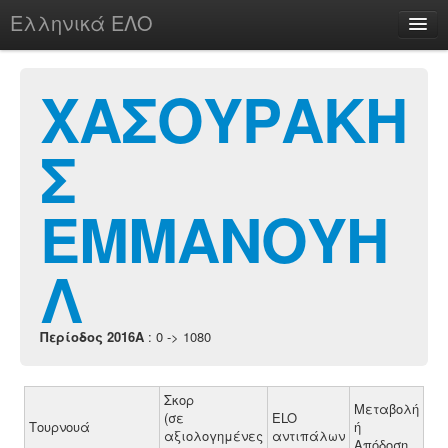
Ελληνικά ΕΛΟ
Περί
ΧΑΣΟΥΡΑΚΗ
Σ
chesstu.be @ discord
Login
ΕΜΜΑΝΟΥΗ
Λ
Περίοδος 2016A
: 0 -> 1080
Σκορ
Μεταβολή
(σε
ELO
Τουρνουά
ή
αξιολογημένες
αντιπάλων
Απόδοση