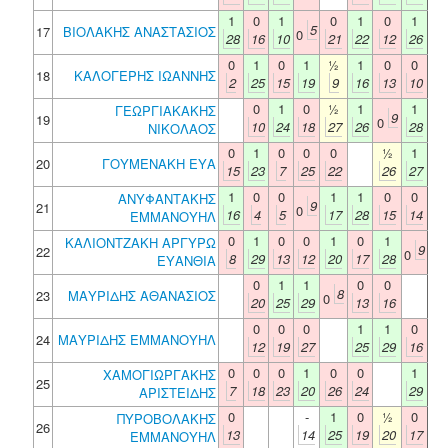
1
0
1
0
1
0
1
5
17
ΒΙΟΛΑΚΗΣ ΑΝΑΣΤΑΣΙΟΣ
0
28
16
10
21
22
12
26
0
1
0
1
½
1
0
0
18
ΚΑΛΟΓΕΡΗΣ ΙΩΑΝΝΗΣ
2
25
15
19
9
16
13
10
0
1
0
½
1
1
ΓΕΩΡΓΙΑΚΑΚΗΣ
9
19
0
10
24
18
27
26
28
ΝΙΚΟΛΑΟΣ
0
1
0
0
0
½
1
20
ΓΟΥΜΕΝΑΚΗ ΕΥΑ
15
23
7
25
22
26
27
1
0
0
1
1
0
0
ΑΝΥΦΑΝΤΑΚΗΣ
9
21
0
16
4
5
17
28
15
14
ΕΜΜΑΝΟΥΗΛ
0
1
0
0
1
0
1
ΚΑΛΙΟΝΤΖΑΚΗ ΑΡΓΥΡΩ
9
22
0
8
29
13
12
20
17
28
ΕΥΑΝΘΙΑ
0
1
1
0
0
8
23
ΜΑΥΡΙΔΗΣ ΑΘΑΝΑΣΙΟΣ
0
20
25
29
13
16
0
0
0
1
1
0
24
ΜΑΥΡΙΔΗΣ ΕΜΜΑΝΟΥΗΛ
12
19
27
25
29
16
0
0
0
1
0
0
1
ΧΑΜΟΓΙΩΡΓΑΚΗΣ
25
7
18
23
20
26
24
29
ΑΡΙΣΤΕΙΔΗΣ
0
-
1
0
½
0
ΠΥΡΟΒΟΛΑΚΗΣ
26
13
14
25
19
20
17
ΕΜΜΑΝΟΥΗΛ