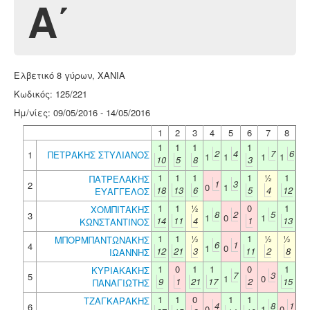
A΄
Ελβετικό 8 γύρων, XANIA
Κωδικός: 125/221
Ημ/νίες: 09/05/2016 - 14/05/2016
1
2
3
4
5
6
7
8
1
1
1
1
2
4
7
6
1
ΠΕΤΡΑΚΗΣ ΣΤΥΛΙΑΝΟΣ
1
1
1
1
10
5
8
3
1
1
1
1
½
1
ΠΑΤΡΕΛΑΚΗΣ
1
3
2
0
1
18
13
6
5
4
12
ΕΥΑΓΓΕΛΟΣ
1
1
½
0
1
ΧΟΜΠΙΤΑΚΗΣ
8
2
5
3
1
0
1
14
11
4
1
13
ΚΩΝΣΤΑΝΤΙΝΟΣ
1
1
½
1
½
½
ΜΠΟΡΜΠΑΝΤΩΝΑΚΗΣ
6
1
4
1
0
12
21
3
11
2
8
ΙΩΑΝΝΗΣ
1
0
1
1
0
1
ΚΥΡΙΑΚΑΚΗΣ
7
3
5
1
0
9
1
21
17
2
15
ΠΑΝΑΓΙΩΤΗΣ
1
1
0
1
1
ΤΖΑΓΚΑΡΑΚΗΣ
4
8
1
6
0
1
0