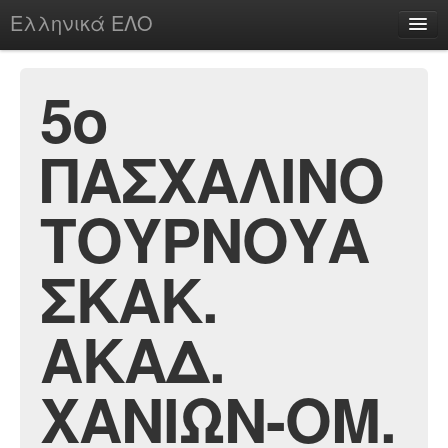
Ελληνικά ΕΛΟ
Περί
5ο
ΠΑΣΧΑΛΙΝΟ
chesstu.be @ discord
Login
ΤΟΥΡΝΟΥΑ
ΣΚΑΚ.
ΑΚΑΔ.
ΧΑΝΙΩΝ-ΟΜ.