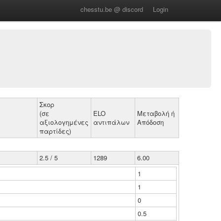
chesstu.be @ discord
Login
Σκορ
(σε
ELO
Μεταβολή ή
αξιολογημένες
αντιπάλων
Απόδοση
παρτίδες)
2.5 / 5
1289
6.00
1
1
0
0.5