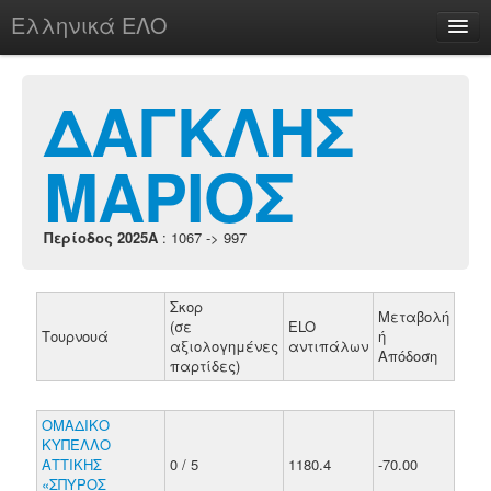
Ελληνικά ΕΛΟ
Περί
ΔΑΓΚΛΗΣ
ΜΑΡΙΟΣ
chesstu.be @ discord
Login
Περίοδος 2025A
: 1067 -> 997
Σκορ
Μεταβολή
(σε
ELO
Τουρνουά
ή
αξιολογημένες
αντιπάλων
Απόδοση
παρτίδες)
ΟΜΑΔΙΚΟ
ΚΥΠΕΛΛΟ
ΑΤΤΙΚΗΣ
0 / 5
1180.4
-70.00
«ΣΠΥΡΟΣ