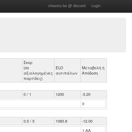
chesstu.be @ discord
Login
Σκορ
(σε
ELO
Μεταβολή ή
αξιολογημένες
αντιπάλων
Απόδοση
παρτίδες)
0 / 1
1200
-3.20
0
0.5 / 5
1083.8
-12.00
1 ΑΑ