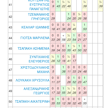
ΚΟΥΤΣΑΦΤΗΣ
0
1
½
½
½
½
41
ΕΥΣΤΡΑΤΙΟΣ
9
43
22
46
39
39
ΠΑΝΑΓΙΩΤΗΣ
0
1
0
½
0
ΤΖΕΜΑΝΑΚΗΣ
42
29
24
20
26
38
ΓΡΗΓΟΡΙΟΣ
0
0
0
0
½
1
43
ΚΕΑΛΑΡ ΙΩΑΝΝΗΣ
18
41
36
28
45
53
0
0
+
½
1
0
0
44
ΓΙΟΤΣΑ ΜΑΡΙΛΕΝΑ
33
26
58
23
54
21
27
0
0
0
1
½
1
0
45
ΤΣΑΠΑΚΗ ΑΣΗΜΕΝΙΑ
39
34
53
55
43
50
32
½
1
0
½
0
ΣΥΝΤΙΧΑΚΗΣ
46
28
12
16
41
17
ΕΛΕΥΘΕΡΙΟΣ
0
1
0
0
0
0
ΧΡΙΣΤΟΔΟΥΛΑΚΗΣ
47
5
38
11
33
24
48
ΜΙΧΑΗΛ
0
0
0
1
0
1
48
ΛΟΥΚΑΚΗ ΧΡΥΣΟΥΛΑ
11
37
26
52
23
47
0
0
1
½
½
0
0
ΑΛΕΞΑΝΔΡΑΚΗΣ
49
17
32
55
34
28
8
35
ΓΕΩΡΓΙΟΣ
0
1
0
0
0
0
+
50
ΤΣΑΠΑΚΗ ΑΙΚΑΤΕΡΙΝΗ
35
53
12
36
32
45
55