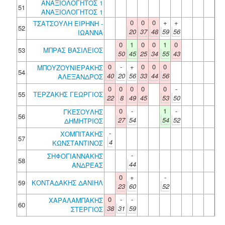
ΑΝΑΞΙΟΛΟΓΗΤΟΣ 1
51
ΑΝΑΞΙΟΛΟΓΗΤΟΣ 1
0
0
0
+
+
ΤΣΑΤΣΟΥΛΗ ΕΙΡΗΝΗ -
52
20
37
48
59
56
ΙΩΑΝΝΑ
0
1
0
0
1
0
53
ΜΠΡΑΣ ΒΑΣΙΛΕΙΟΣ
50
45
25
34
55
43
0
-
+
0
0
0
ΜΠΟΥΖΟΥΝΙΕΡΑΚΗΣ
54
40
20
56
33
44
56
ΑΛΕΞΑΝΔΡΟΣ
0
0
0
0
0
-
55
ΤΕΡΖΑΚΗΣ ΓΕΩΡΓΙΟΣ
22
8
49
45
53
50
0
-
1
-
ΓΚΕΣΟΥΛΗΣ
56
27
54
54
52
ΔΗΜΗΤΡΙΟΣ
-
ΧΟΜΠΙΤΑΚΗΣ
57
4
ΚΩΝΣΤΑΝΤΙΝΟΣ
-
ΣΗΦΟΓΙΑΝΝΑΚΗΣ
58
44
ΑΝΔΡΕΑΣ
0
+
-
59
ΚΟΝΤΑΔΑΚΗΣ ΔΑΝΙΗΛ
23
60
52
0
-
-
ΧΑΡΑΛΑΜΠΑΚΗΣ
60
38
31
59
ΣΤΕΡΓΙΟΣ