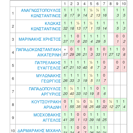
1
2
3
4
5
6
7
8
9
10
1
1
1
1
½
½
1
1
1
ΑΝΑΓΝΩΣΤΟΠΟΥΛΟΣ
1
8
17
9
14
2
13
16
3
5
ΚΩΝΣΤΑΝΤΙΝΟΣ
1
1
½
1
½
1
1
1
1
ΚΛΩΚΑΣ
2
32
18
13
17
1
15
14
5
3
ΚΩΝΣΤΑΝΤΙΝΟΣ
1
1
0
1
1
1
1
0
0
3
ΜΑΡΙΝΑΚΗΣ ΧΡΗΣΤΟΣ
37
11
6
20
4
29
5
1
2
+
0
1
1
0
1
0
1
1
0
ΠΑΠΑΔΟΚΩΝΣΤΑΝΤΑΚΗ
4
57
29
26
21
3
33
11
27
12
8
ΑΙΚΑΤΕΡΙΝΗ
1
1
1
1
½
1
0
0
0
ΠΑΤΡΕΛΑΚΗΣ
5
47
21
10
40
6
7
3
2
1
ΕΥΑΓΓΕΛΟΣ
1
1
1
1
½
1
0
ΜΥΛΩΝΑΚΗΣ
6
26
33
3
19
5
11
7
ΓΕΩΡΓΙΟΣ
1
½
1
1
1
0
1
ΠΑΠΑΔΟΠΟΥΛΟΣ
7
20
40
33
10
19
5
6
ΑΡΓΥΡΙΟΣ
0
1
½
0
½
1
0
½
1
1
ΚΟΥΤΣΟΥΡΑΚΗ
8
1
55
35
18
25
49
22
12
27
4
ΑΡΙΑΔΝΗ
1
1
0
0
1
1
1
ΜΟΣΧΟΒΑΚΗΣ
9
41
35
1
13
39
18
25
ΑΓΓΕΛΟΣ
1
1
0
0
1
1
1
10
ΔΑΡΜΑΡΑΚΗΣ ΜΙΧΑΗΛ
31
24
5
7
26
20
21