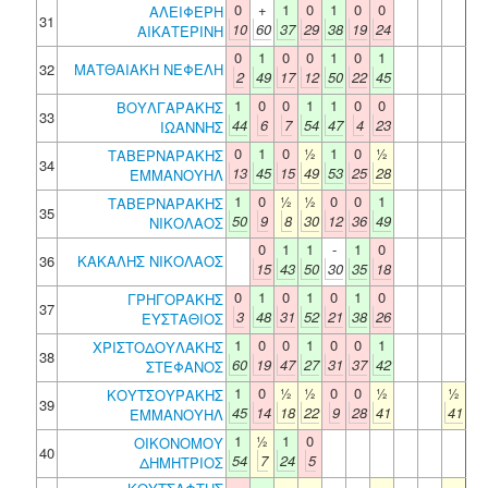
0
+
1
0
1
0
0
ΑΛΕΙΦΕΡΗ
31
10
60
37
29
38
19
24
ΑΙΚΑΤΕΡΙΝΗ
0
1
0
0
1
0
1
32
ΜΑΤΘΑΙΑΚΗ ΝΕΦΕΛΗ
2
49
17
12
50
22
45
1
0
0
1
1
0
0
ΒΟΥΛΓΑΡΑΚΗΣ
33
44
6
7
54
47
4
23
ΙΩΑΝΝΗΣ
0
1
0
½
1
0
½
ΤΑΒΕΡΝΑΡΑΚΗΣ
34
13
45
15
49
53
25
28
ΕΜΜΑΝΟΥΗΛ
1
0
½
½
0
0
1
ΤΑΒΕΡΝΑΡΑΚΗΣ
35
50
9
8
30
12
36
49
ΝΙΚΟΛΑΟΣ
0
1
1
-
1
0
36
ΚΑΚΑΛΗΣ ΝΙΚΟΛΑΟΣ
15
43
50
30
35
18
0
1
0
1
0
1
0
ΓΡΗΓΟΡΑΚΗΣ
37
3
48
31
52
21
38
26
ΕΥΣΤΑΘΙΟΣ
1
0
0
1
0
0
1
ΧΡΙΣΤΟΔΟΥΛΑΚΗΣ
38
60
19
47
27
31
37
42
ΣΤΕΦΑΝΟΣ
1
0
½
½
0
0
½
½
ΚΟΥΤΣΟΥΡΑΚΗΣ
39
45
14
18
22
9
28
41
41
ΕΜΜΑΝΟΥΗΛ
1
½
1
0
ΟΙΚΟΝΟΜΟΥ
40
54
7
24
5
ΔΗΜΗΤΡΙΟΣ