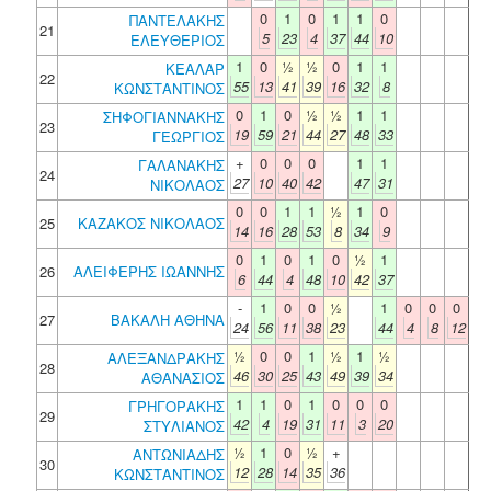
0
1
0
1
1
0
ΠΑΝΤΕΛΑΚΗΣ
21
5
23
4
37
44
10
ΕΛΕΥΘΕΡΙΟΣ
1
0
½
½
0
1
1
ΚΕΑΛΑΡ
22
55
13
41
39
16
32
8
ΚΩΝΣΤΑΝΤΙΝΟΣ
0
1
0
½
½
1
1
ΣΗΦΟΓΙΑΝΝΑΚΗΣ
23
19
59
21
44
27
48
33
ΓΕΩΡΓΙΟΣ
+
0
0
0
1
1
ΓΑΛΑΝΑΚΗΣ
24
27
10
40
42
47
31
ΝΙΚΟΛΑΟΣ
0
0
1
1
½
1
0
25
ΚΑΖΑΚΟΣ ΝΙΚΟΛΑΟΣ
14
16
28
53
8
34
9
0
1
0
1
0
½
1
26
ΑΛΕΙΦΕΡΗΣ ΙΩΑΝΝΗΣ
6
44
4
48
10
42
37
-
1
0
0
½
1
0
0
0
27
ΒΑΚΑΛΗ ΑΘΗΝΑ
24
56
11
38
23
44
4
8
12
½
0
0
1
½
1
½
ΑΛΕΞΑΝΔΡΑΚΗΣ
28
46
30
25
43
49
39
34
ΑΘΑΝΑΣΙΟΣ
1
1
0
1
0
0
0
ΓΡΗΓΟΡΑΚΗΣ
29
42
4
19
31
11
3
20
ΣΤΥΛΙΑΝΟΣ
½
1
0
½
+
ΑΝΤΩΝΙΑΔΗΣ
30
12
28
14
35
36
ΚΩΝΣΤΑΝΤΙΝΟΣ