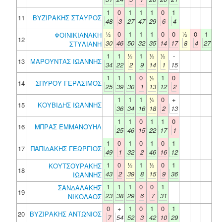
1
0
1
1
1
0
1
11
ΒΥΖΙΡΑΚΗΣ ΣΤΑΥΡΟΣ
48
3
27
47
29
6
4
½
0
1
1
1
0
0
½
0
1
ΦΟΙΝΙΚΙΑΝΑΚΗ
12
30
46
50
32
35
14
17
8
4
27
ΣΤΥΛΙΑΝΗ
1
1
½
1
½
½
-
13
ΜΑΡΟΥΝΤΑΣ ΙΩΑΝΝΗΣ
34
22
2
9
14
1
15
1
1
1
0
½
1
0
14
ΣΠΥΡΟΥ ΓΕΡΑΣΙΜΟΣ
25
39
30
1
13
12
2
1
1
1
½
0
+
15
ΚΟΥΒΙΔΗΣ ΙΩΑΝΝΗΣ
36
34
16
18
2
13
1
1
0
1
1
0
16
ΜΠΡΑΣ ΕΜΜΑΝΟΥΗΛ
25
46
15
22
17
1
1
0
1
0
1
0
1
17
ΠΑΠΙΔΑΚΗΣ ΓΕΩΡΓΙΟΣ
49
1
32
2
46
16
12
1
0
½
1
½
0
1
ΚΟΥΤΣΟΥΡΑΚΗΣ
18
43
2
39
8
15
9
36
ΙΩΑΝΝΗΣ
1
1
1
0
0
1
ΣΑΝΔΑΛΑΚΗΣ
19
23
38
29
6
7
31
ΝΙΚΟΛΑΟΣ
0
+
1
0
1
0
1
20
ΒΥΖΙΡΑΚΗΣ ΑΝΤΩΝΙΟΣ
7
54
52
3
42
10
29