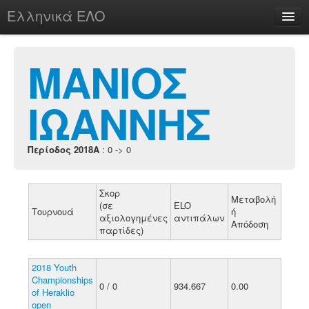
Ελληνικά ΕΛΟ
Περί
ΜΑΝΙΟΣ
ΙΩΑΝΝΗΣ
chesstu.be @ discord
Login
Περίοδος 2018A
: 0 -> 0
Σκορ
Μεταβολή
(σε
ELO
Τουρνουά
ή
αξιολογημένες
αντιπάλων
Απόδοση
παρτίδες)
2018 Youth
Championships
0 / 0
934.667
0.00
of Heraklio
open