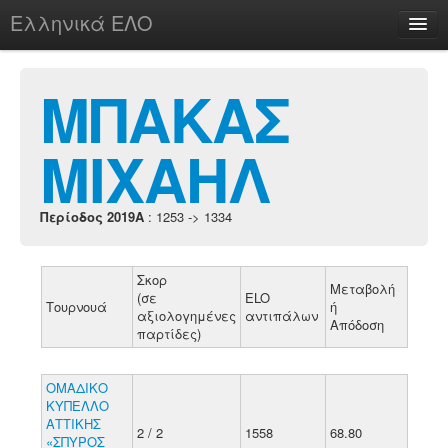
Ελληνικά ΕΛΟ
Περί
ΜΠΑΚΑΣ
ΜΙΧΑΗΛ
chesstu.be @ discord
Login
Περίοδος 2019A
: 1253 -> 1334
Σκορ
Μεταβολή
(σε
ELO
Τουρνουά
ή
αξιολογημένες
αντιπάλων
Απόδοση
παρτίδες)
ΟΜΑΔΙΚΟ
ΚΥΠΕΛΛΟ
ΑΤΤΙΚΗΣ
2 / 2
1558
68.80
«ΣΠΥΡΟΣ