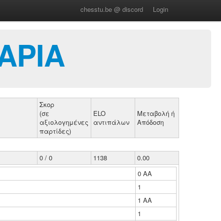
chesstu.be @ discord
Login
ΑΡΙΑ
Σκορ
(σε
ELO
Μεταβολή ή
αξιολογημένες
αντιπάλων
Απόδοση
παρτίδες)
0 / 0
1138
0.00
0 ΑΑ
1
1 ΑΑ
1