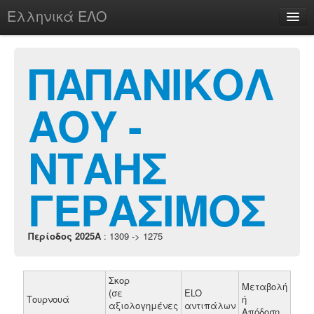
Ελληνικά ΕΛΟ
Περί
ΠΑΠΑΝΙΚΟΛ
ΑΟΥ -
chesstu.be @ discord
Login
ΝΤΑΗΣ
ΓΕΡΑΣΙΜΟΣ
Περίοδος 2025A
: 1309 -> 1275
Σκορ
Μεταβολή
(σε
ELO
Τουρνουά
ή
αξιολογημένες
αντιπάλων
Απόδοση