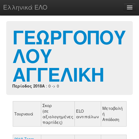
Ελληνικά ΕΛΟ
Περί
ΓΕΩΡΓΟΠΟΥ
ΛΟΥ
chesstu.be @ discord
Login
ΑΓΓΕΛΙΚΗ
Περίοδος 2018A
: 0 -> 0
Σκορ
Μεταβολή
(σε
ELO
Τουρνουά
ή
αξιολογημένες
αντιπάλων
Απόδοση
παρτίδες)
2018 Team