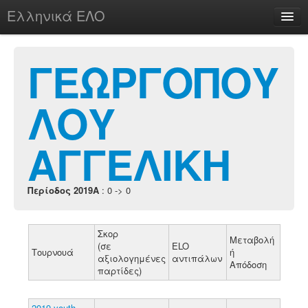
Ελληνικά ΕΛΟ
Περί
ΓΕΩΡΓΟΠΟΥ
ΛΟΥ
chesstu.be @ discord
Login
ΑΓΓΕΛΙΚΗ
Περίοδος 2019A
: 0 -> 0
Σκορ
Μεταβολή
(σε
ELO
Τουρνουά
ή
αξιολογημένες
αντιπάλων
Απόδοση
παρτίδες)
2019 youth