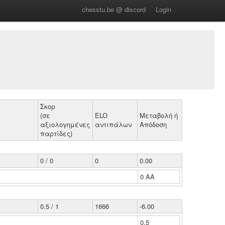
chesstu.be @ discord
Login
Σκορ
(σε
ELO
Μεταβολή ή
αξιολογημένες
αντιπάλων
Απόδοση
παρτίδες)
0 / 0
0
0.00
0 ΑΑ
0.5 / 1
1666
-6.00
0.5