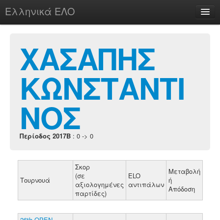
Ελληνικά ΕΛΟ
Περί
ΧΑΣΑΠΗΣ
ΚΩΝΣΤΑΝΤΙ
chesstu.be @ discord
Login
ΝΟΣ
Περίοδος 2017B
: 0 -> 0
Σκορ
Μεταβολή
(σε
ELO
Τουρνουά
ή
αξιολογημένες
αντιπάλων
Απόδοση
παρτίδες)
26th OPEN